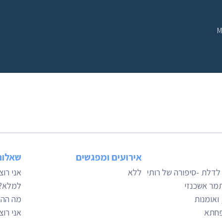
M
אירועים ומפגשים
שאלות
לדלת -סיפורה של רותי
ללא
אני רו
תמר אשכנזי
למלא?
 ואומנות
מה ההב
פחתא
אני רו