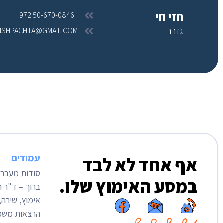
חזי חי
+972 50-670-0846
גזבר
ISHPACHTA@GMAIL.COM
עמודים
אף אחד לא לבד
סודות מעבר 
במסע האימוץ שלו.
ברוך – ד"ר 
אימוץ, שירה,
הרצאות מש