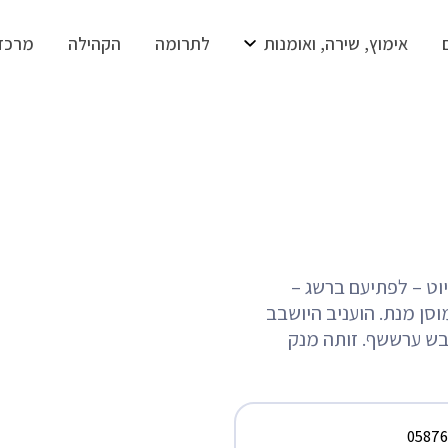
אימוץ, שירה, ואומנות
לתרומה
הקהילה
מרכז
וט – לפתיעם ברשג –
וסן מנת. הועניב היושבב
בש ערששף. זותה מנק
05876