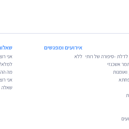
אירועים ומפגשים
שאלות
לדלת -סיפורה של רותי
ללא
אני רו
תמר אשכנזי
למלא?
 ואומנות
מה ההב
פחתא
אני רו
שאלה – mo
ת
עים