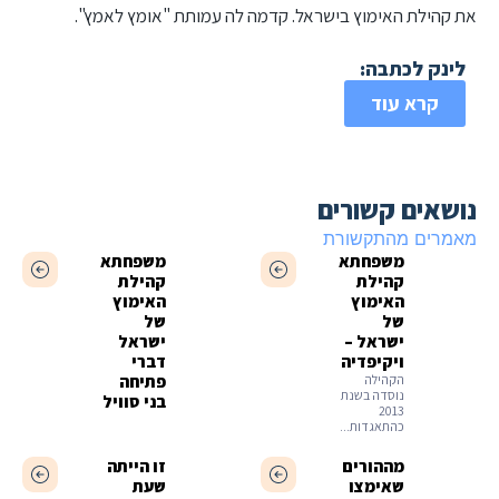
את קהילת האימוץ בישראל. קדמה לה עמותת "אומץ לאמץ".
לינק לכתבה:
קרא עוד
נושאים קשורים
מאמרים מהתקשורת
משפחתא
משפחתא
קהילת
קהילת
האימוץ
האימוץ
של
של
ישראל –
ישראל
ויקיפדיה
דברי
הקהילה
פתיחה
נוסדה בשנת
בני סוויל
2013
כהתאגדות...
מההורים
זו הייתה
שאימצו
שעת