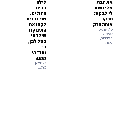
את הבת
לילה
שלי חשוב
בבית
לי לבקש:
החולים.
חבקו
שני גברים
אותה חזק
לקחו את
טל, שנמסרה
התינוקת
לאימוץ
שילדתי
בילדותה,
בסל לבן,
ניסתה...
כך
נפרדתי
ממנה
כל חייהן הן חיו
בצל...