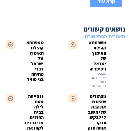
קרא עוד
נושאים קשורים
מאמרים מהתקשורת
משפחתא
משפחתא
קהילת
קהילת
האימוץ
האימוץ
של
של
ישראל –
ישראל
ויקיפדיה
דברי
הקהילה
פתיחה
נוסדה בשנת
בני סוויל
2013
כהתאגדות...
מההורים
זו הייתה
שאימצו
שעת
את הבת
לילה
שלי חשוב
בבית
לי לבקש:
החולים.
חבקו
שני גברים
אותה חזק
לקחו את