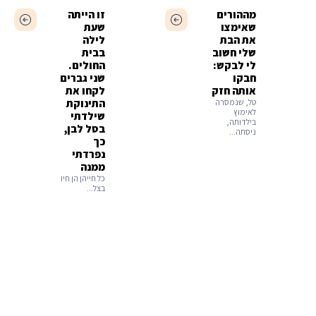
מההורים
זו הייתה
שאימצו
שעת
את הבת
לילה
שלי חשוב
בבית
לי לבקש:
החולים.
חבקו
שני גברים
אותה חזק
לקחו את
טל, שנמסרה
התינוקת
לאימוץ
שילדתי
בילדותה,
בסל לבן,
ניסתה...
כך
נפרדתי
ממנה
כל חייהן הן חיו
בצל...