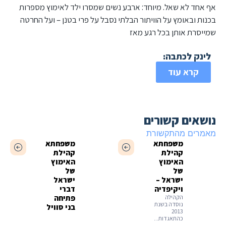
אף אחד לא שאל. מיוחד: ארבע נשים שמסרו ילד לאימוץ מספרות
בכנות ובאומץ על הוויתור הבלתי נסבל על פרי בטנן – ועל החרטה
שמייסרת אותן בכל רגע מאז
לינק לכתבה:
קרא עוד
נושאים קשורים
מאמרים מהתקשורת
משפחתא
משפחתא
קהילת
קהילת
האימוץ
האימוץ
של
של
ישראל –
ישראל
ויקיפדיה
דברי
הקהילה
פתיחה
נוסדה בשנת
בני סוויל
2013
כהתאגדות...