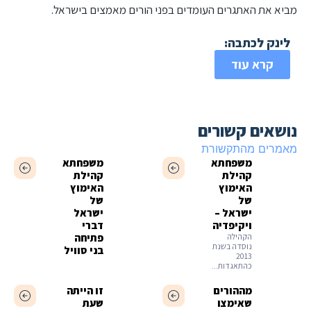
מביא את האתגרים העומדים בפני הורים מאמצים בישראל.
לינק לכתבה:
קרא עוד
נושאים קשורים
מאמרים מהתקשורת
משפחתא
משפחתא
קהילת
קהילת
האימוץ
האימוץ
של
של
ישראל –
ישראל
ויקיפדיה
דברי
הקהילה
פתיחה
נוסדה בשנת
בני סוויל
2013
כהתאגדות...
מההורים
זו הייתה
שאימצו
שעת