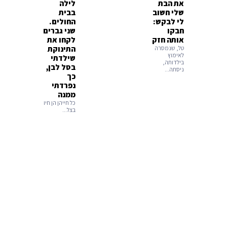
את הבת
לילה
שלי חשוב
בבית
לי לבקש:
החולים.
חבקו
שני גברים
אותה חזק
לקחו את
טל, שנמסרה
התינוקת
לאימוץ
שילדתי
בילדותה,
בסל לבן,
ניסתה...
כך
נפרדתי
ממנה
כל חייהן הן חיו
בצל...